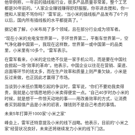
他举例称，一年前的插线板行业，很多产品质量非常差，整个工艺
都是30年前的。“人家企业赚钱赚得舒舒服服，你非进去搅和，你一
搅和人家能不骂你吗？”雷军说，“当小米的插线板产品发布了6个月
以后，国内所有插线板的水平都提高了。”
据记者了解，小米布局了多个领域，且在部分行业成为领军者。
“现在小米的充电宝世界第一，手环世界第二，平衡车世界第一，空
气净化器中国第一，我现在这样数，世界第一或中国第一的品类
里，小米里有10多个。”雷军表示。
在雷军看来，小米的定位绝不仅是一家手机公司，而是要在中国社
会掀起一场“效率的革命”。他表示，中国企业以往花在营销、渠道、
店面等环节的钱太多，而在生产效率和质量上则严重欠缺，小米是
反过来做，也正因此才赢得了市场。
当谈到小米低价策略引起的争议时，雷军说，“你们不要劝我卖得
贵，我就是心甘情愿地把小米卖得便宜一点。”自己40岁时办小米的
时候，就是想干一件惊天动地的事——用改善效率的方式，让消费
者买到超值产品是小米的初衷，赚钱则不是自己考虑的事情。
未来5年打算开1000家“小米之家”
峰会上，雷军还特意提及小米的线下战略。他表示，目前的“小米之
家”经营状况良好，未来还将继续发力小米的线下门店。