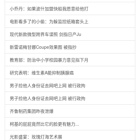
小乔丹：如果波什加盟快船我愿意给他打
电影看多了的小偷：为躲监控纸箱套头上
现代新款微型跨界车谍照 剑指日产Ju
新雷诺梅甘娜Coupe效果图 被指抄
教育部：防治中小学校园暴力意见拟下月
研究表明：维生素A能抑制胰腺癌
男子捡他人身份证去网吧上网 被行政拘
男子捡他人身份证去网吧上网 被行政拘
齐鲁制药集团昨夜泄爆
柯基的屁屁竟然比它的脸更有魅力...
光影盛宴：玫瑰灯海艺术展