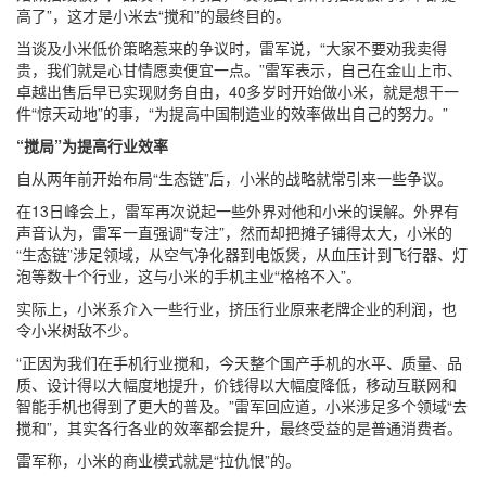
高了”，这才是小米去“搅和”的最终目的。
当谈及小米低价策略惹来的争议时，雷军说，“大家不要劝我卖得
贵，我们就是心甘情愿卖便宜一点。”雷军表示，自己在金山上市、
卓越出售后早已实现财务自由，40多岁时开始做小米，就是想干一
件“惊天动地”的事，“为提高中国制造业的效率做出自己的努力。”
“搅局”为提高行业效率
自从两年前开始布局“生态链”后，小米的战略就常引来一些争议。
在13日峰会上，雷军再次说起一些外界对他和小米的误解。外界有
声音认为，雷军一直强调“专注”，然而却把摊子铺得太大，小米的
“生态链”涉足领域，从空气净化器到电饭煲，从血压计到飞行器、灯
泡等数十个行业，这与小米的手机主业“格格不入”。
实际上，小米系介入一些行业，挤压行业原来老牌企业的利润，也
令小米树敌不少。
“正因为我们在手机行业搅和，今天整个国产手机的水平、质量、品
质、设计得以大幅度地提升，价钱得以大幅度降低，移动互联网和
智能手机也得到了更大的普及。”雷军回应道，小米涉足多个领域“去
搅和”，其实各行各业的效率都会提升，最终受益的是普通消费者。
雷军称，小米的商业模式就是“拉仇恨”的。