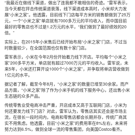
“我最近在做线下渠道，做出了连我都不敢相信的奇迹。”雷军表示，
当今天都在抨击传统渠道衰落，线下渠道成本高时，小米却大力发
展“小米之家”。他透露，目前线下门店每平方米的销售额做到了25万
元，一个“小米之家”单店就有7000多万元的平均收入，而中国目前
最好的零售店也不过是1.2万元的水平，“我们做到了最好绩效的20
倍。”
实际上，在2015年小米售后已经开始布局“小米之家”门店，不过当
时数量较少，在全国范围也仅有数十家门店。
雷军表示，小米在今年2月份开始着力线下开店。平均每个“小米之
家”200多平方米，单店就有超过7000万元的平均收入。雷军说，未
来5年，小米还打算开设1000个“小米之家”，并争取将单店营收做到
1亿元的水平。
据记者了解，截至今年8月，“小米之家”的数量已增至30余家。而产
品方面，“小米之家”除了作为小米手机的线下服务中心，还出售小米
生态链的众多产品。
传统零售业受电商冲击严重，开店成本又高于互联网门店，小米为
何还要发力线下门店？对此，雷军认为，零售店其实还会是市场主
流，在很长一段时间内，电商和零售店都会长期并存，传统厂商其
实不用焦虑。他透露，目前“小米之家”的费用率在8%左右，未来将
努力达到6.5%，做到全球一流的零售集团，向美国Costco看齐。