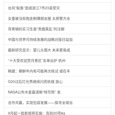
台风“鲇鱼”造成浙江7市23县受灾
女童被当街抱走刷爆朋友圈 太原警方全
背黑锅的实习生是“贵圈真乱”的注脚
中国与世界可持续发展的战略对接日益加
最新研究显示：婴儿头围大 未来更易成
“十大受欢迎赏月景区”名单出炉 杭州
韩媒：朝鲜年内有可能再次核试 或在丰
G20过后灯光秀继续闪亮杭城 放心
NASA公布木星最清晰“特写照” 发
合作共赢，实现包容发展——探寻全球治
9月起一批新规将实施：告别20项&q