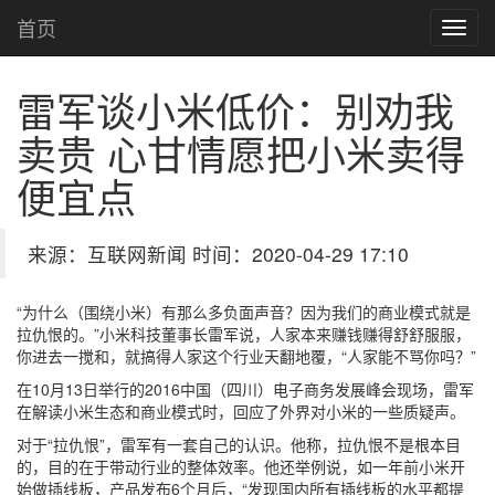
首页
雷军谈小米低价：别劝我
卖贵 心甘情愿把小米卖得
便宜点
来源：互联网新闻 时间：2020-04-29 17:10
“为什么（围绕小米）有那么多负面声音？因为我们的商业模式就是
拉仇恨的。”小米科技董事长雷军说，人家本来赚钱赚得舒舒服服，
你进去一搅和，就搞得人家这个行业天翻地覆，“人家能不骂你吗？”
在10月13日举行的2016中国（四川）电子商务发展峰会现场，雷军
在解读小米生态和商业模式时，回应了外界对小米的一些质疑声。
对于“拉仇恨”，雷军有一套自己的认识。他称，拉仇恨不是根本目
的，目的在于带动行业的整体效率。他还举例说，如一年前小米开
始做插线板，产品发布6个月后，“发现国内所有插线板的水平都提