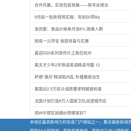
合作共赢，实现包容发展——探寻全球治
9月起一批新规将实施：告别20项&q
发改委：食品价格单月涨6% 困难人群
网易一元夺宝 收获惊喜与实惠
喜迎G20系列宣传片之我在杭州
美天才少年2岁熟读英语韩语书籍 12
萨德“满月”韩深陷内乱 朴槿惠政治生
美国近2.5万民众请愿要求特朗普检查
法国计划打造8万人国家卫队巡逻城市应
郑州中原区拍婚纱照哪家好?
本地区最具影响力的信息门户网站之一，集合最新新闻
最新24小时新闻，最新世界新闻，最新中江仓山镇新