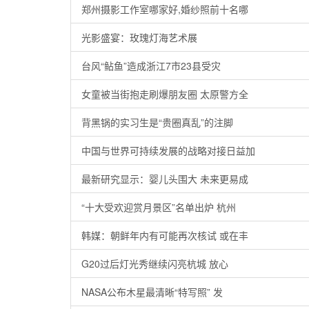
郑州摄影工作室哪家好,婚纱照前十名哪
光影盛宴：玫瑰灯海艺术展
台风“鲇鱼”造成浙江7市23县受灾
女童被当街抱走刷爆朋友圈 太原警方全
背黑锅的实习生是“贵圈真乱”的注脚
中国与世界可持续发展的战略对接日益加
最新研究显示：婴儿头围大 未来更易成
“十大受欢迎赏月景区”名单出炉 杭州
韩媒：朝鲜年内有可能再次核试 或在丰
G20过后灯光秀继续闪亮杭城 放心
NASA公布木星最清晰“特写照” 发