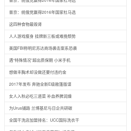
普京：统俄党赢得2016年国家杜马选
普京：统俄党赢得2016年国家杜马选
这四种食物最毁肾
人人游戏瘦身 挂牌新三板或难挽颓势
美国FBI称明尼苏达商场袭击案系恐袭
遇“特殊情况”超出质保期 小米手机
想做丰胸术却没做还要付违约金
2017年发布 奔驰全新E级敞篷版谍
女人入秋必吃三道菜 补血养脾润燥
为Urus铺路 兰博基尼与日企共研碳
全国干洗店加盟排名：UCC国际洗衣干