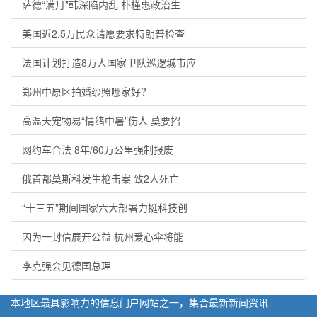
萨德“满月”韩深陷内乱 朴槿惠政治生
美国近2.5万民众请愿要求特朗普检查
法国计划打造8万人国家卫队巡逻城市应
郑州中原区拍婚纱照哪家好?
高温天宠物易“情绪中暑”伤人 莫要招
网约车合法 8年/60万公里强制报废
俄首都莫斯科发生枪击案 致2人死亡
“十三五”期间国家六大部署力挺科技创
因为一封信展开公益 杭州爱心伞将能
李克强会见德国总理
本地区最具影响力的信息门户网站之一，集合最新新闻资讯