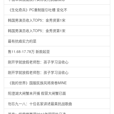
《生化奇兵》PC重制版引吐槽 变化不
韩国男演员收入TOP5：金秀贤第1宋
韩国男演员收入TOP5：金秀贤第1宋
最有抗癌实力的菜
售11.68-17.78万 新款起亚
刚开学就放假老师愁：孩子学习没收心
刚开学就放假老师愁：孩子学习没收心
《我的世界》国服民族风将席卷MINE
阳澄湖大闸蟹未开捕 假冒大闸蟹已面
勿忘九一八：十位名家讲述最美抗战歌曲