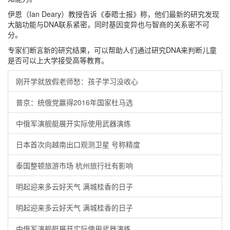
伊恩（Ian Deary）教授告诉《泰晤士报》称，他们最新的研究发现
大脑功能与DNA联系紧密，同时基因变异也与智商的关系密不可
分。
专家们断言新的研究结果，可以帮助人们通过研究DNA来判断儿童
是否可以上大学接受高等教育。
刚开学就放假老师愁：孩子学习没收心
普京：统俄党赢得2016年国家杜马选
中俄军演舰艇展开实际使用武器演练
日本首次向越南出口观测卫星 号称精度
泰国整顿旅游市场 杭州旅行社有影响
明起迎来多云好天气 满城桂香的日子
明起迎来多云好天气 满城桂香的日子
中俄军演舰艇展开实际使用武器演练