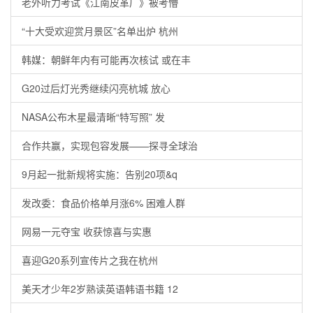
老外听力考试《江南皮革厂》被考懵
“十大受欢迎赏月景区”名单出炉 杭州
韩媒：朝鲜年内有可能再次核试 或在丰
G20过后灯光秀继续闪亮杭城 放心
NASA公布木星最清晰“特写照” 发
合作共赢，实现包容发展——探寻全球治
9月起一批新规将实施：告别20项&q
发改委：食品价格单月涨6% 困难人群
网易一元夺宝 收获惊喜与实惠
喜迎G20系列宣传片之我在杭州
美天才少年2岁熟读英语韩语书籍 12