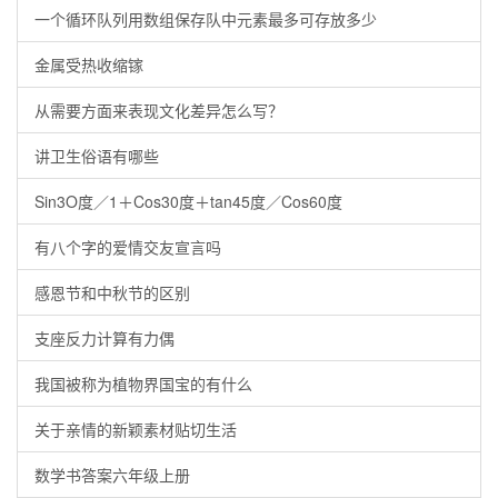
一个循环队列用数组保存队中元素最多可存放多少
金属受热收缩镓
从需要方面来表现文化差异怎么写？
讲卫生俗语有哪些
Sin3O度／1＋Cos30度＋tan45度／Cos60度
有八个字的爱情交友宣言吗
感恩节和中秋节的区别
支座反力计算有力偶
我国被称为植物界国宝的有什么
关于亲情的新颖素材贴切生活
数学书答案六年级上册