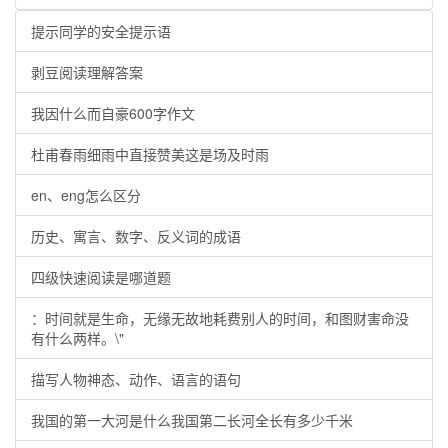
提示同学的安全提示语
剥豆阅读理解答案
我因什么而自豪600字作文
杜甫春雨细雨中直接赞美这是场及时雨
en、eng怎么区分
历史、寓言、数字、反义词的成语
四级快速阅读是哪道题
：时间就是生命，无缘无故地耗费别人的时间，和图财害命没
有什么两样。\"
描写人物神态、动作、语言的语句
我国的第一大河是什么我国第二长河全长有多少千米