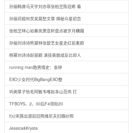
孙俪韩庚马天宇刘亦菲张柏芝陈冠希 看
孙俪邓超何炅吴莫愁文章 揭秘众星初恋
张柏芝林心如秦岚萧亚轩盘点被岁月糟蹋
孙俪刘诗诗熊黛林张歆艺女星走红前素颜
杨幂刘诗诗赵丽颖 演技美貌成反比却人
running man跑男情史：金钟
EXO少女时代BigBangEXO整
巩俐章子怡毛阿敏韦唯赵本山范伟 打
TFBOYS、2、00后F4领衔20
f(x)宋茜出道前旧照维尼夫妇婚纱照
Jessica&Krysta