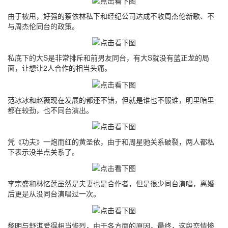
由于被甩，好强的蔡依林私下和经纪公司达成不收周杰伦新歌、不
与周杰伦同台的政策。
私底下的大S是非常排斥和前男友同台，有大S就没有蓝正龙的局
面，让想让2人合作的相当头痛。
范冰冰和赵薇现在发展的都还不错，但就是谁也不服谁，明里暗里
都在较劲，也不同台演出。
凭《功夫》一炮而红的黄圣依，由于和周星驰关系破裂，两人都私
下表示没半点关系了。
李宗盛和林忆莲虽然是夫妻也是合作者，但是很少同台演唱，离婚
后更是从没同台演唱过一次。
黎明与舒淇爱得相当惨烈，由于各方面的原因，最终，这段恋情惨