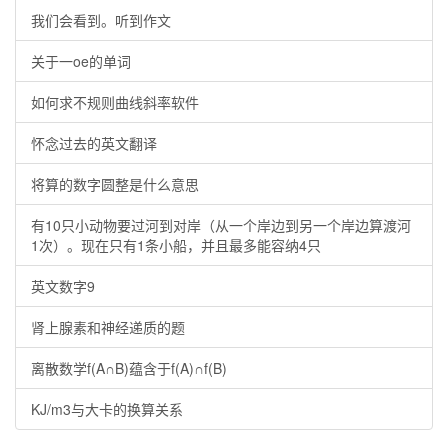
我们会看到。听到作文
关于一oe的单词
如何求不规则曲线斜率软件
怀念过去的英文翻译
将算的数字圆整是什么意思
有10只小动物要过河到对岸（从一个岸边到另一个岸边算渡河
1次）。现在只有1条小船，并且最多能容纳4只
英文数字9
肾上腺素和神经递质的题
离散数学f(A∩B)蕴含于f(A)∩f(B)
KJ/m3与大卡的换算关系