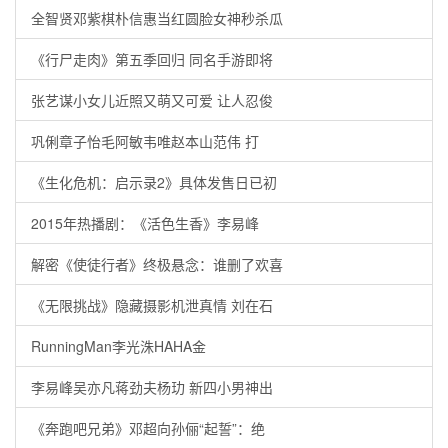
全智贤邓紫棋朴信惠当红圆脸女神秒杀瓜
《行尸走肉》第五季回归 同名手游即将
张艺谋小女儿近照又萌又可爱 让人忍俊
巩俐章子怡毛阿敏韦唯赵本山范伟 打
《生化危机：启示录2》具体发售日已初
2015年热播剧：《活色生香》李易峰
解密《使徒行者》终极悬念：谁删了欢喜
《无限挑战》隐藏摄影机泄真情 刘在石
RunningMan李光洙HAHA金
李易峰吴亦凡蒋劲夫杨玏 新四小男神出
《奔跑吧兄弟》邓超向孙俪“起誓”：绝