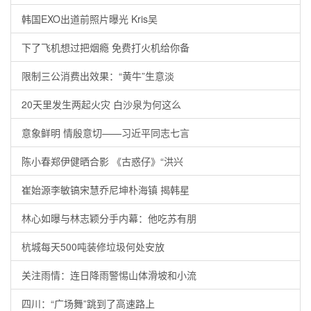
韩国EXO出道前照片曝光 Kris吴
下了飞机想过把烟瘾 免费打火机给你备
限制三公消费出效果：“黄牛”生意淡
20天里发生两起火灾 白沙泉为何这么
意象鲜明 情殷意切——习近平同志七言
陈小春郑伊健晒合影 《古惑仔》“洪兴
崔始源李敏镐宋慧乔尼坤朴海镇 揭韩星
林心如曝与林志颖分手内幕：他吃苏有朋
杭城每天500吨装修垃圾何处安放
关注雨情：连日降雨警惕山体滑坡和小流
四川：“广场舞”跳到了高速路上