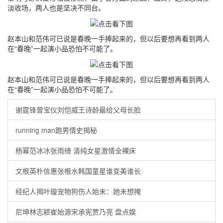
淡收场，两人也是坚决不同台。
赵本山和范伟可已说是春晚一手捧起来的，但以后要想再看到两人
在“春晚”一起演小品恐怕不可能了。
赵本山和范伟可已说是春晚一手捧起来的，但以后要想再看到两人
在“春晚”一起演小品恐怕不可能了。
谢霆锋曾宝仪刘恺威王诗龄最给父母长脸
running man跑男情史揭秘
杨幂范冰冰张雨绮 清纯女星激情全裸床
文根英朴信惠张根水韩国童星谁变美谁长
经纪人揭叶璇宠物狗伤人始末：她未想掩
尼坤林志颖崔始源宋承宪贾乃亮 盘点娱