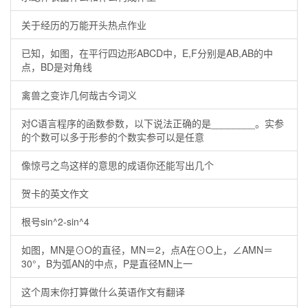
关于经历的万能开头热点作业
已知，如图，在平行四边形ABCD中，E,F分别是AB,AB的中
点，BD是对角线
禽兽之变诈几何哉古今词义
对C语言程序的函数参数，以下说法正确的是________。实参
的个数可以多于形参的个数实参可以是任意
像惊弓之鸟这样的意思的成语你还能写出几个
贺卡的英文作文
根号sin^2-sin^4
如图，MN是⊙O的直径，MN＝2，点A在⊙O上，∠AMN＝
30°，B为弧AN的中点，P是直径MN上一
这个周末你打算做什么英语作文有翻译