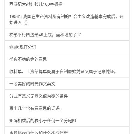
西游记大战红孩儿100字概括
1956年我国在生产资料所有制的社会主义改造基本完成后，开
始进入（）
梯形平行四边形49上底，面积增加了12
skate现在分词
彻夜不绝的绝的意思
收料单、工资结算单既属于自制原始凭证又属于记账凭证。
一段美好的时光作文英文
分式有意义无意义值为零的条件
写出几个含有看意思的词语。
矩阵相乘后的秩小于任何一个分电阻
水螅体表由什么和什么构成体壁