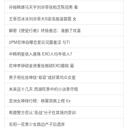
孙俪韩庚马天宇刘亦菲张柏芝陈冠希 看
王菲范冰冰刘亦菲大S梁洛施温碧霞 女
解密《使徒行者》终极悬念：谁删了欢喜
2PM尼坤自曝恋爱近况露羞涩 与Ti
中韩明星收入悬殊 EXO人均年收入7
尼坤李钟硕金贤重张根硕EXO鹿晗 最
男子用化妆神技“易容”成好莱坞众女星
未来这十几天 西湖旺季中的小淡季尽情
亚洲女神排行榜：杨幂郑爽上榜 f(x
希腊警方否认“圣战”分子在其境内受训
东阳一花季少女路边产子后遗弃