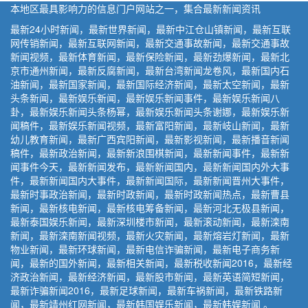
本地区最具影响力的信息门户网站之一，集合最新新闻资讯
最新24小时新闻，最新世界新闻，最新中江仓山镇新闻，最新互联
网传销新闻，最新互联网新闻，最新交通事故新闻，最新交通事故
新闻视频，最新体育新闻，最新保险新闻，最新劲爆新闻，最新北
京市通州新闻，最新反腐新闻，最新台湾新闻龙卷风，最新国内石
油新闻，最新国家新闻，最新国际经济新闻，最新太空新闻，最新
头条新闻，最新娱乐新闻，最新娱乐新闻事件，最新娱乐新闻八
卦，最新娱乐新闻头条杨幂，最新娱乐新闻头条谢娜，最新娱乐新
闻稿件，最新娱乐新闻视频，最新富阳新闻，最新岐山新闻，最新
幼儿教育新闻，最新广西宾阳新闻，最新影视新闻，最新播音新闻
稿件，最新政治新闻，最新新浪围棋新闻，最新新闻事件，最新新
闻事件今天，最新新闻发布，最新新闻国内，最新新闻国内外大事
件，最新新闻国内大事件，最新新闻国际，最新新闻晋州大事件，
最新时事政治新闻，最新时政新闻，最新时政新闻热点，最新曹县
新闻，最新核电新闻，最新核电筹备新闻，最新河北无极县新闻，
最新泰国娱乐新闻，最新深圳楼市新闻，最新滚动新闻，最新滦南
新闻，最新滦南新闻视频，最新火灾新闻，最新熔岩灯新闻，最新
物业新闻，最新环球新闻，最新电信诈骗新闻，最新电子商务新
闻，最新的国外新闻，最新相关新闻，最新税收新闻2016，最新经
济政治新闻，最新经济新闻，最新股市新闻，最新英语简短新闻，
最新诈骗新闻2016，最新足球新闻，最新车祸新闻，最新铁路新
闻，最新靖州红网新闻，最新韩国娱乐新闻，最新韩娱新闻 。